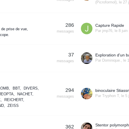
(Picroformol)
,
le 27 
.
286
Capture Rapide
 de prise de vue
Par
jmp76
,
le 8 juin
messages
cope.
37
Par
Dominique.
,
le 
messages
LOMB
BBT
DIVERS
294
binoculaire Stiass
MEOPTA
NACHET
Par
Tryphon T
,
le 5
messages
X
REICHERT
ND
ZEISS
Stentor polymorp
362