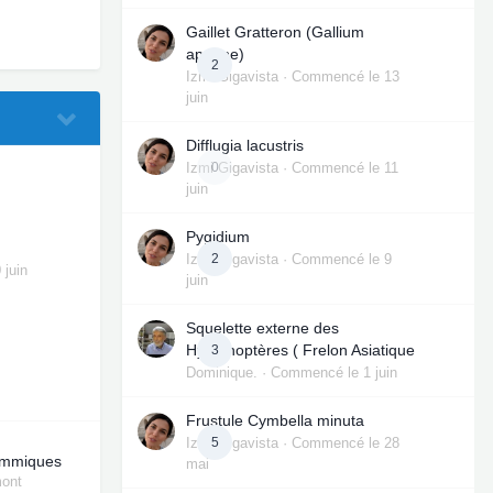
Gaillet Gratteron (Gallium
aparine)
2
Izmi Gigavista
· Commencé
le 13
juin
Difflugia lacustris
Izmi Gigavista
0
· Commencé
le 11
juin
Pygidium
Izmi Gigavista
2
· Commencé
le 9
 juin
juin
Squelette externe des
Hyménoptères ( Frelon Asiatique
3
Dominique.
· Commencé
le 1 juin
Frustule Cymbella minuta
Izmi Gigavista
5
· Commencé
le 28
ammiques
mai
mont