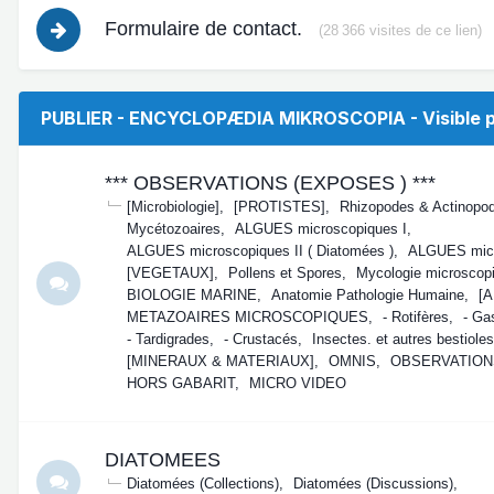
Formulaire de contact.
(28 366 visites de ce lien)
PUBLIER - ENCYCLOPÆDIA MIKROSCOPIA - Visible p
*** OBSERVATIONS (EXPOSES ) ***
[Microbiologie]
[PROTISTES]
Rhizopodes & Actinopo
Mycétozoaires
ALGUES microscopiques I
ALGUES microscopiques II ( Diatomées )
ALGUES micr
[VEGETAUX]
Pollens et Spores
Mycologie microscop
BIOLOGIE MARINE
Anatomie Pathologie Humaine
[
METAZOAIRES MICROSCOPIQUES
- Rotifères
- Ga
- Tardigrades
- Crustacés
Insectes. et autres bestioles
[MINERAUX & MATERIAUX]
OMNIS
OBSERVATION
HORS GABARIT
MICRO VIDEO
DIATOMEES
Diatomées (Collections)
Diatomées (Discussions)