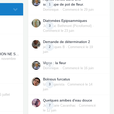
soucoupe de pot de fleur.
1
Dominique.
· Commencé
le 29 juin
Diatomées Epipsammiques
Jean-Luc Bethmont (Picroformol)
3
·
Commencé
le 23 juin
Demande de détermination 2
jean-jacques B
2
· Commencé
le 19
juin
VOTRE INSCRIPTION NE SE PASSE PAS BIEN.
4 novembre
Vigne : la fleur
0
Dominique.
· Commencé
le 16 juin
Bolopus furcatus
Izmi Gigavista
3
· Commencé
le 14
juin
6 juillet
Quelques amibes d'eau douce
Jean Marie Cavanihac
7
· Commencé
le 12 juin