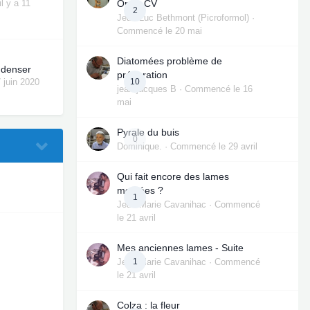
il y a 11
Open CV
2
Jean-Luc Bethmont (Picroformol)
·
Commencé
le 20 mai
Diatomées problème de
ndenser
préparation
10
7 juin 2020
jean-jacques B
· Commencé
le 16
mai
Pyrale du buis
0
Dominique.
· Commencé
le 29 avril
Qui fait encore des lames
montées ?
1
Jean Marie Cavanihac
· Commencé
le 21 avril
Mes anciennes lames - Suite
Jean Marie Cavanihac
1
· Commencé
le 21 avril
Colza : la fleur