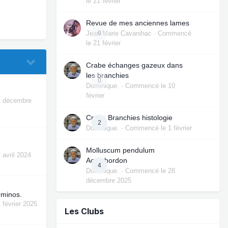
le 21 février
Revue de mes anciennes lames
Jean Marie Cavanihac
0
· Commencé
le 21 février
Crabe échanges gazeux dans
les branchies
0
Dominique.
· Commencé
le 10
février
1 décembre
Crabe Branchies histologie
2
Dominique.
· Commencé
le 1 février
Molluscum pendulum
7 avril 2024
Acrochordon
4
Dominique.
· Commencé
le 28
décembre 2025
ominos.
1 février 2025
Les Clubs