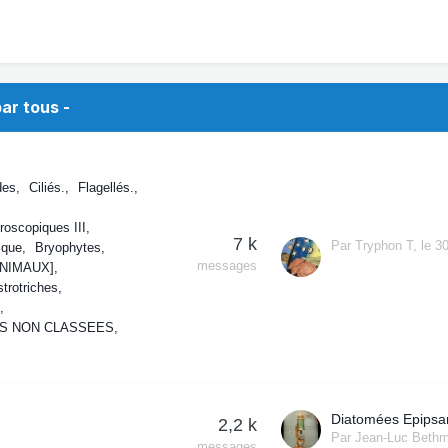
ar tous -
des
Ciliés.
Flagellés.
oscopiques III
7 k
Par
Tryphon T
,
le 30
ique
Bryophytes
messages
ANIMAUX]
strotriches
S NON CLASSEES
Diatomées Epips
2,2 k
Par
Jean-Luc Beth
messages