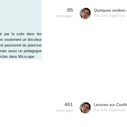
85
Quelques amibes 
Par
Izmi Gigavista
,
messages
sé par la suite dans les
on seulement un bricoleur
and passionné du plancton
e mais aussi un pédagogue
rticles dans Micscape.
461
Par
Izmi Gigavista
,
messages