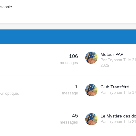
oscopie
Moteur PAP
106
Par
Tryphon T
,
le 2
messages
2025
1
Club Transféré.
Par
Tryphon T
,
le 1
message
our optique.
45
Le Mystère des d
Par
Tryphon T
,
le 2
messages