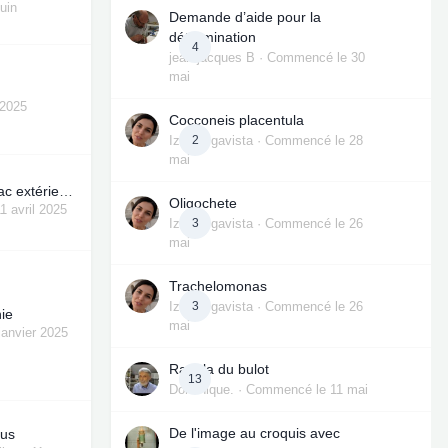
juin
Demande d’aide pour la
détermination
4
jean-jacques B
· Commencé
le 30
mai
 2025
Cocconeis placentula
Izmi Gigavista
2
· Commencé
le 28
mai
Exploration d'un bac extérieur rempli d' eau
Oligochete
11 avril 2025
Izmi Gigavista
3
· Commencé
le 26
mai
Trachelomonas
Izmi Gigavista
3
· Commencé
le 26
nie
mai
 janvier 2025
Radula du bulot
13
Dominique.
· Commencé
le 11 mai
De l'image au croquis avec
hus