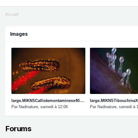
Accueil
Images
large.MIKNSCallistemontaminesx40.jpg.d98c4ee1ee6006cc038680be980362da.jpg
Par
Nadinature
,
samedi à 12:06
Par
Nadinature
,
samedi à 
Forums