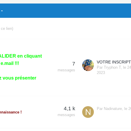
 -
 ce lien)
VALIDER en cliquant
e.mail !!!
7
Par
Tryphon T
,
le 2
messages
2023
z vous présenter
4,1 k
Par
Nadinature
,
le 2
nnaissance !
messages