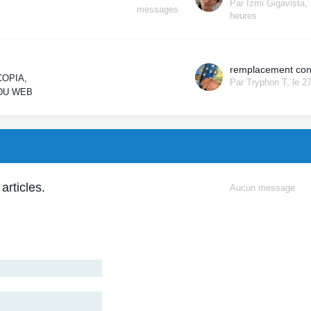
Par
Izmi Gigavista
,
messages
heures
remplacement co
COPIA
Par
Tryphon T
,
le 2
DU WEB
articles.
Aucun message