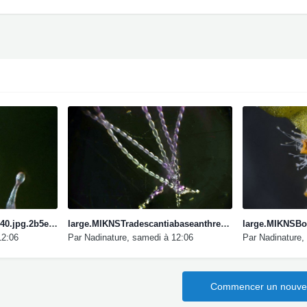
large.MIKNSTibouchinaX40.jpg.2b5e28d3b424bf70eb687b54c19008c8.jpg
large.MIKNSTradescantiabaseanthrex100.jpg.fa8576583438234251941b106ef49dc6.jpg
12:06
Par
Nadinature
,
samedi à 12:06
Par
Nadinature
,
Commencer un nouvea