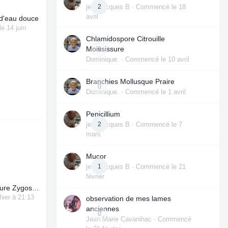
jean-jacques B
2
· Commencé
le 18
avril
d'eau douce
le 14 juin
Chlamidospore Citrouille
Moississure
0
Dominique.
· Commencé
le 10 avril
Branchies Mollusque Praire
0
Dominique.
· Commencé
le 1 avril
Penicillium
jean-jacques B
2
· Commencé
le 7
mars
Mucor
jean-jacques B
1
· Commencé
le 21
février
Levures sur Confiture Zygosaccharomyces
hier à 21:13
observation de mes lames
anciennes
0
Jean Marie Cavanihac
· Commencé