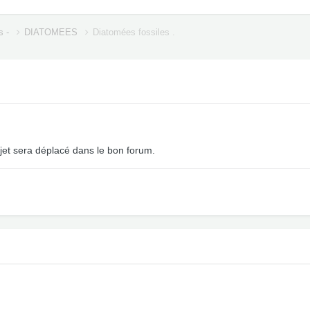
s -
DIATOMEES
Diatomées fossiles .
et sera déplacé dans le bon forum.