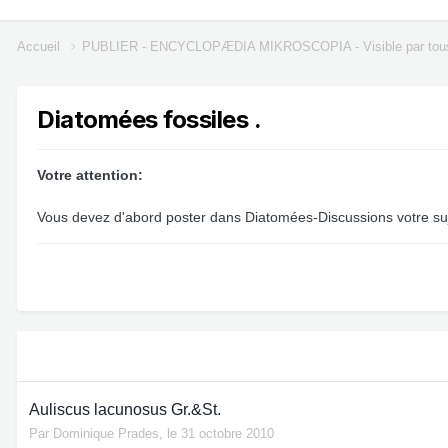
Accueil
PUBLIER - ENCYCLOPÆDIA MIKROSCOPIA - Visible par tou
Diatomées fossiles .
Votre attention:
Vous devez d'abord poster dans Diatomées-Discussions votre suj
Auliscus lacunosus Gr.&St.
Par
Dominique Prades
,
le 31 octobre 2010