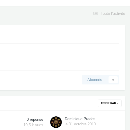
Toute l’activité
Abonnés
0
TRIER PAR
Dominique Prades
0
réponse
le 31 octobre 2010
19,5 k
vues