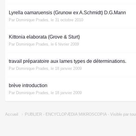
Lyrella oamaruensis (Grunow ex A.Schmidt) D.G.Mann
Par
Dominique Prades
,
le 31 octobre 2010
Kittonia elaborata (Grove & Sturt)
Par
Dominique Prades
,
le 6 février 2009
travail préparatoire aux lames types de déterminations.
Par
Dominique Prades
,
le 18 janvier 2009
brève introduction
Par
Dominique Prades
,
le 18 janvier 2009
Accueil
PUBLIER - ENCYCLOPÆDIA MIKROSCOPIA - Visible par tou