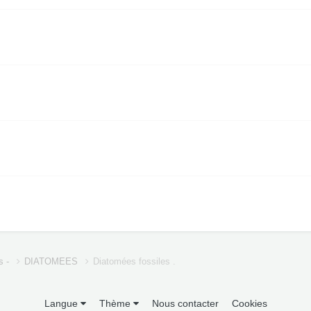
s -
DIATOMEES
Diatomées fossiles .
Langue
Thème
Nous contacter
Cookies