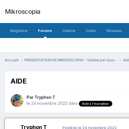
Mikroscopia
Magazine
Forums
Galerie
Clubs
Réseaux
Accueil
PRESENTATION DE MIKROSCOPIA - Visible par tous -
Aid
AIDE
Par
Tryphon T
le 24 novembre 2023
dans
Aide à l'inscription.
Tryphon T
Posté(e)
le 24 novembre 2023