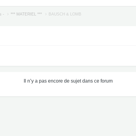
s -
*** MATERIEL ***
BAUSCH & LOMB
Il n’y a pas encore de sujet dans ce forum