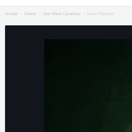
Accueil
Galerie
Jean Marie Cavanihac
Larve d'Ophiure.