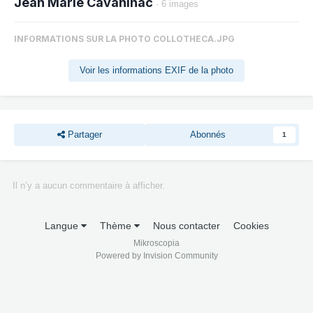
Jean Marie Cavanihac
· 6 images
INFORMATIONS SUR LA PHOTO COLLOTHECA.JPG
Voir les informations EXIF de la photo
Partager
Abonnés
1
Il n’y a aucun commentaire à afficher.
Langue
Thème
Nous contacter
Cookies
Mikroscopia
Powered by Invision Community