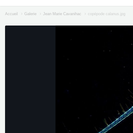
Accueil
Galerie
Jean Marie Cavanihac
copépode calanus.jpg