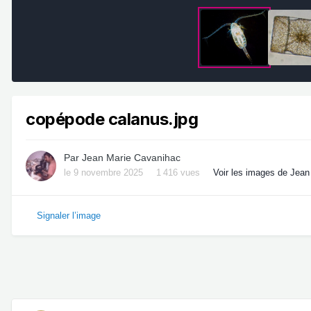
copépode calanus.jpg
Par
Jean Marie Cavanihac
le 9 novembre 2025
1 416 vues
Voir les images de Jea
Signaler l’image