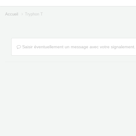
Accueil
Tryphon T
Saisir éventuellement un message avec votre signalement.