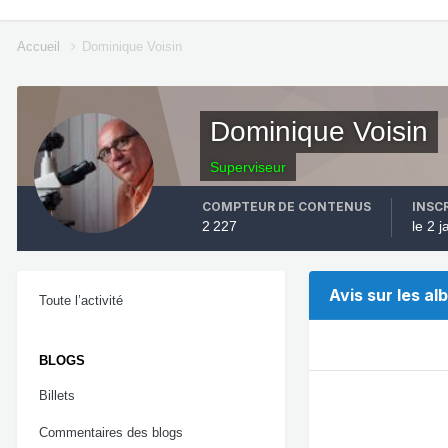
Accueil
Dominique Voisin
Dominique Voisin
Superviseur
COMPTEUR DE CONTENUS
INSC
2 227
le 2 
Avis sur les a
Toute l’activité
BLOGS
Billets
Commentaires des blogs