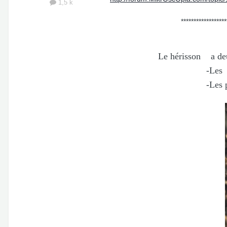
1,5 k
********************************
Le hérisson a deux ty
-Les poils du ventr
-Les poils du