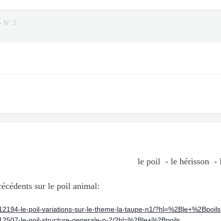
 - N° 3
le poil - le hérisson - N
récédents sur le poil animal:
12194-le-poil-variations-sur-le-theme-la-taupe-n1/?hl=%2Ble+%2Bpoils
/12507-le-poil-structure-generale-n-2/?hl=%2Ble+%2Bpoils