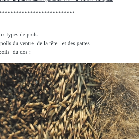
**********************************
pes de poils
e de la tête et des pattes
 dos :