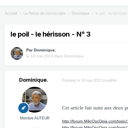
Accueil
La Revue de microscopie
Dominique
le poil - le hérisson
le poil - le hérisson - N° 3
Par
Dominique.
le 18 mai 2013
dans
Dominique
Dominique.
Posté(e)
le 18 mai 2013
(modifié)
Cet article fait suite aux deux p
Membre AUTEUR
http://forum.MikrOscOpia.com/topic/
http://forum.MikrOscOpia.com/topic