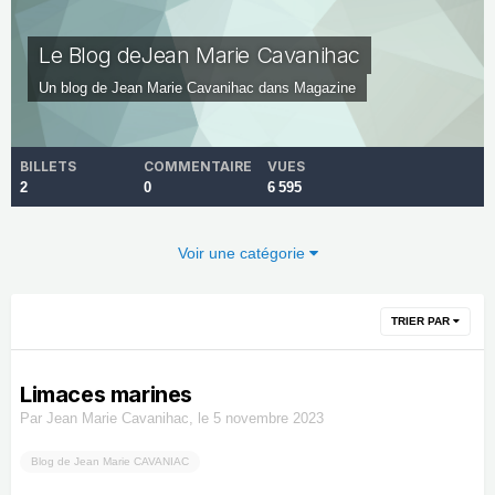
Le Blog deJean Marie Cavanihac
Un blog de
Jean Marie Cavanihac
dans
Magazine
BILLETS
COMMENTAIRE
VUES
2
0
6 595
Voir une catégorie
TRIER PAR
Limaces marines
Par
Jean Marie Cavanihac
,
le 5 novembre 2023
Blog de Jean Marie CAVANIAC