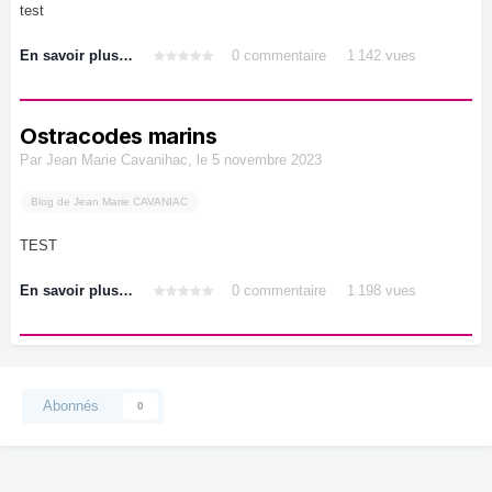
test
En savoir plus…
0 commentaire
1 142 vues
Ostracodes marins
Par
Jean Marie Cavanihac
,
le 5 novembre 2023
Blog de Jean Marie CAVANIAC
TEST
En savoir plus…
0 commentaire
1 198 vues
Abonnés
0