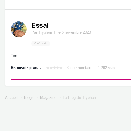
Essai
Par
Tryphon T
,
le 6 novembre 2023
Catégorie
Test
En savoir plus…
0 commentaire
1 292 vues
Accueil
Blogs
Magazine
Le Blog de Tryphon