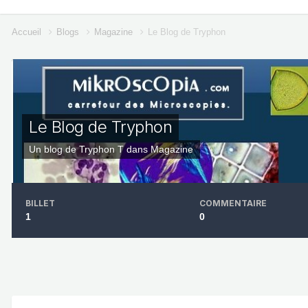
Accueil
Blogs
Magazine
Le Blog de Tryphon
Le Blog de Tryphon
Un blog de
Tryphon T
dans
Magazine
BILLET
COMMENTAIRE
1
0