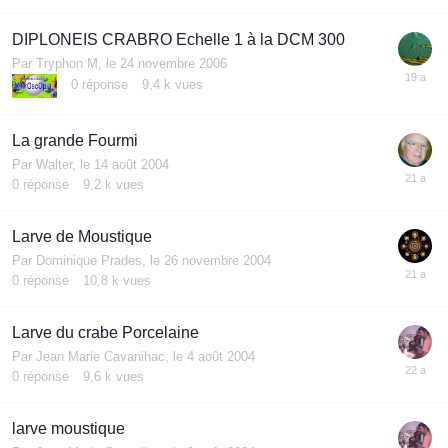
DIPLONEIS CRABRO Echelle 1 à la DCM 300
Par
Tryphon M
,
le 24 novembre 2006
0
réponse
9,4 k
vues
La grande Fourmi
Par
Walter
,
le 14 août 2004
0
réponse
9,2 k
vues
Larve de Moustique
Par
Dominique Prades
,
le 26 novembre 2004
0
réponse
10,8 k
vues
Larve du crabe Porcelaine
Par
Jean Marie Cavanihac
,
le 4 août 2004
0
réponse
9,6 k
vues
larve moustique