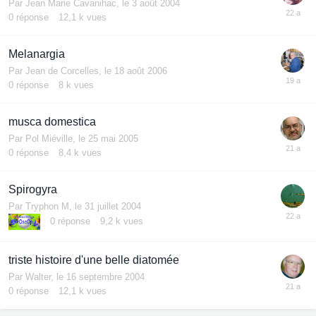
Par
Jean Marie Cavanihac
,
le 3 août 2004
0
réponse
12,1 k
vues
Melanargia
Par
Jean de Corcelles
,
le 18 août 2006
0
réponse
8 k
vues
musca domestica
Par
Pol Miéville
,
le 25 mai 2005
0
réponse
8,4 k
vues
Spirogyra
Par
Tryphon M
,
le 31 juillet 2004
0
réponse
9,2 k
vues
triste histoire d'une belle diatomée
Par
Walter
,
le 16 septembre 2004
0
réponse
12,1 k
vues