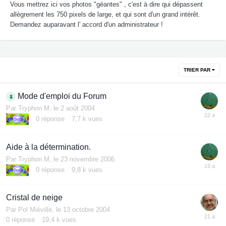
Vous mettrez ici vos photos "géantes" , c'est à dire qui dépassent
allègrement les 750 pixels de large, et qui sont d'un grand intérêt.
Demandez auparavant l' accord d'un administrateur !
TRIER PAR
Mode d'emploi du Forum
Par
Tryphon M
,
le 2 août 2004
0
réponse
7,7 k
vues
Aide à la détermination.
Par
Tryphon M
,
le 23 novembre 2006
0
réponse
9,8 k
vues
Cristal de neige
Par
Pol Miéville
,
le 13 octobre 2004
0
réponse
19,4 k
vues