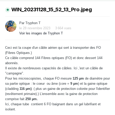
WIN_20231128_15_52_13_Pro.jpeg
Par
Tryphon T
le 28 novembre 2023
3 664 vues
Voir les images de Tryphon T
Ceci est la coupe d'un câble aérien qui sert à transporter des FO
(Fibres Optiques.)
Ce câble comprend 144 Fibres optiques (FO) et donc dessert 144
abonnés.
Il existe de nombreuses capacités de câbles. Ici ,'est un câble de
"campagne".
Pour les microscopistes, chaque FO mesure
125 µm
de diamètre pour
sa partie optique : le coeur ou âme (core =
9 µm
) et la gaine optique
(cladding
116 µm)
. ( plus un gaine de protection colorée pour l'identifier
(revêtement primaire).) L'ensemble avec la gaine de protection
comprise fait
250 µm.
Ici, chaque tube contient 6 FO baignant dans un gel lubrifiant et
isolant.