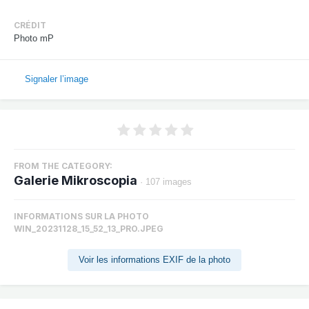
CRÉDIT
Photo mP
Signaler l’image
FROM THE CATEGORY:
Galerie Mikroscopia
· 107 images
INFORMATIONS SUR LA PHOTO
WIN_20231128_15_52_13_PRO.JPEG
Voir les informations EXIF de la photo