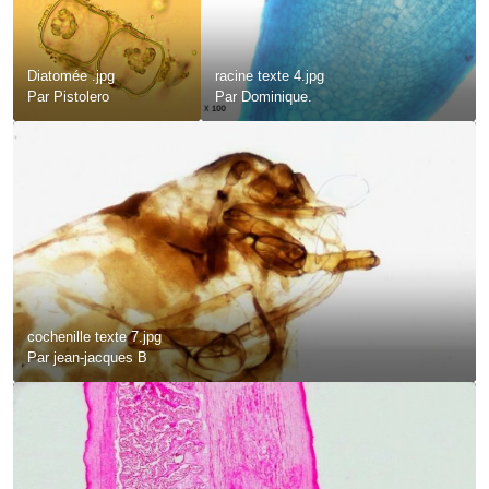
Diatomée .jpg
racine texte 4.jpg
Par
Pistolero
Par
Dominique.
cochenille texte 7.jpg
Par
jean-jacques B