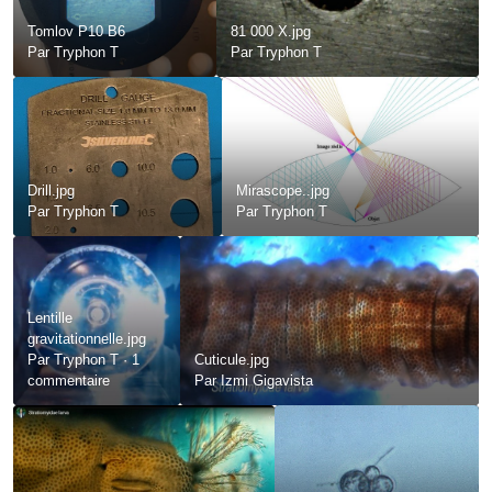
Tomlov P10 B6
81 000 X.jpg
Par
Tryphon T
Par
Tryphon T
Drill.jpg
Mirascope..jpg
Par
Tryphon T
Par
Tryphon T
Lentille
gravitationnelle.jpg
Par
Tryphon T
·
1
Cuticule.jpg
commentaire
Par
Izmi Gigavista