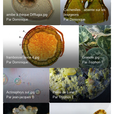
Cochenilles : atteinte sur les
amibe à thèque Difflugia.jpg
bourgeons
Par
Dominique.
Par
Dominique.
framboisier texte 4.jpg
Granote.jpg
Par
Dominique.
Par
Tryphon T
Actinophrys.sol.jpg
Pierre de Lune ?
Par
jean-jacques B
Par
Tryphon T