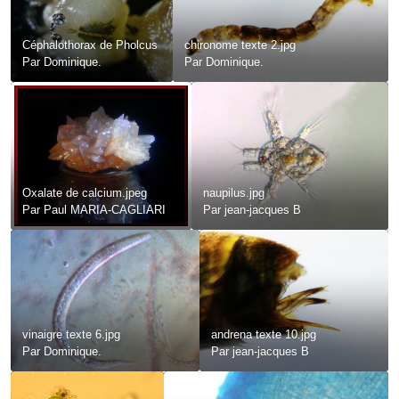
Céphalothorax de Pholcus
chironome texte 2.jpg
Par
Dominique.
Par
Dominique.
Oxalate de calcium.jpeg
naupilus.jpg
Par
Paul MARIA-CAGLIARI
Par
jean-jacques B
vinaigre texte 6.jpg
andrena texte 10.jpg
Par
Dominique.
Par
jean-jacques B