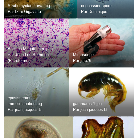
Stratiomyidae Larva.jpg
cognassier spore
Par
Izmi Gigavista
Par
Dominique.
Bacillus Megaterium.jpeg
Par
Jean-Luc Bethmont
Microscope
(Picroformol)
Par
jmp76
epasissement
immobilisaation.jpg
gammarus 1.jpg
Par
jean-jacques B
Par
jean-jacques B