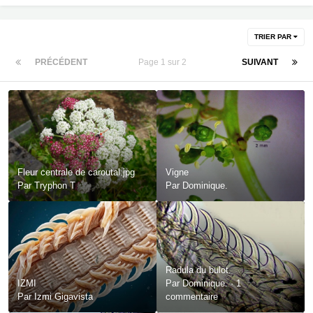
TRIER PAR
PRÉCÉDENT
Page 1 sur 2
SUIVANT
Fleur centrale de caroutal.jpg
Vigne
Par
Tryphon T
Par
Dominique.
Radula du bulot.
IZMI
Par
Dominique.
·
1
Par
Izmi Gigavista
commentaire