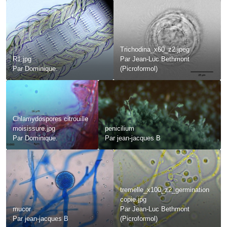
Trichodina_x60_z2.jpeg
R1.jpg
Par
Jean-Luc Bethmont
Par
Dominique.
(Picroformol)
Chlamydospores citrouille
moisissure.jpg
penicilium
Par
Dominique.
Par
jean-jacques B
tremelle_x100_z2_germination
copie.jpg
mucor
Par
Jean-Luc Bethmont
Par
jean-jacques B
(Picroformol)