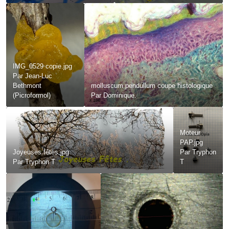
IMG_0529 copie.jpg
Par
Jean-Luc
Bethmont
molluscum pendullum coupe histologique
(Picroformol)
Par
Dominique.
Moteur
PAP.jpg
Joyeuses fêtes.jpg
Par
Tryphon
Par
Tryphon T
T