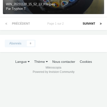
WIN_20231128_15_52_13_Pro.jpeg
Par
Tryphon T
PRÉCÉDENT
Page 1 sur 2
SUIVANT
Abonnés
0
Langue
Thème
Nous contacter
Cookies
Mikroscopia
Powered by Invision Community