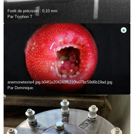
Forêt de précision : 0,10 mm
Par
Tryphon T
anemonetexte4.jpg.b04f1e204243f6310fe07bc59d6b19ad.jpg
Par
Dominique.