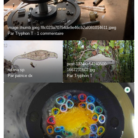
image.thumb.jpeg.f8c023a70754de9e46cb2af081014611.jpeg
Par
Tryphon T
·
1 commentaire
post-1334-0-54240500-
rotaria sp.
1667231602.jpg
Par
patrice dx
Par
Tryphon T