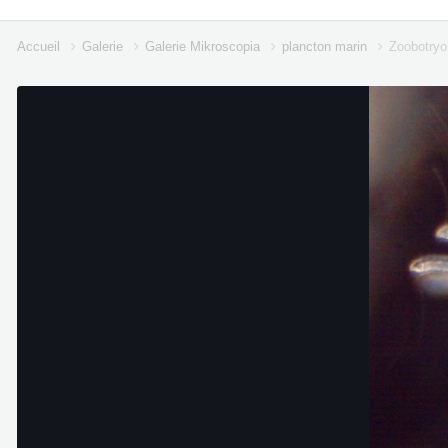
Accueil
Galerie
Galerie Mikroscopia
plancton marin
Zoobotryo