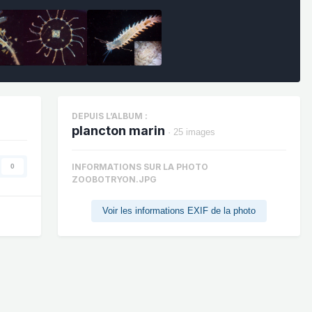
DEPUIS L’ALBUM :
plancton marin
· 25 images
INFORMATIONS SUR LA PHOTO
0
ZOOBOTRYON.JPG
Voir les informations EXIF de la photo