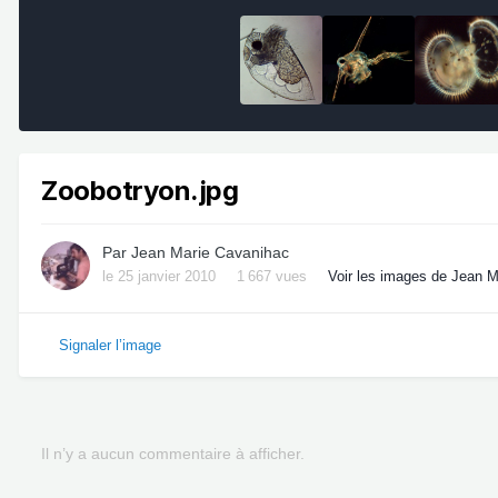
Zoobotryon.jpg
Par
Jean Marie Cavanihac
le 25 janvier 2010
1 667 vues
Voir les images de Jean 
Signaler l’image
Il n’y a aucun commentaire à afficher.