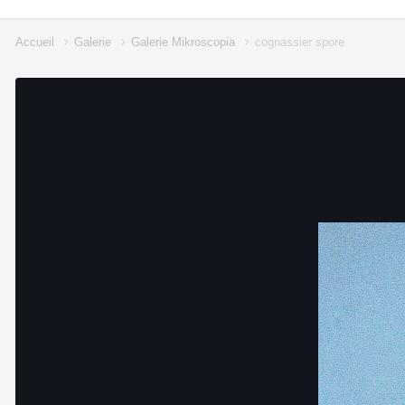
Accueil
Galerie
Galerie Mikroscopia
cognassier spore