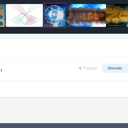
Partager
Abonnés
 T