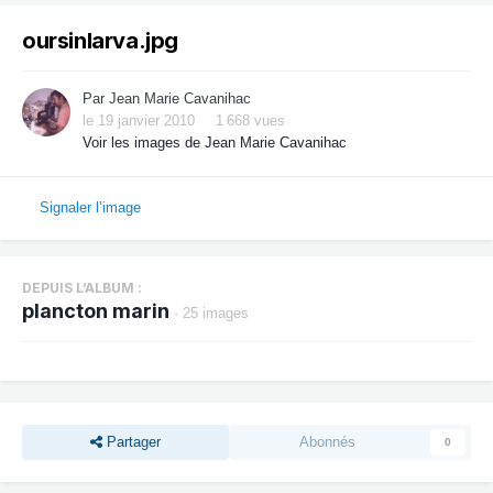
oursinlarva.jpg
Par
Jean Marie Cavanihac
le 19 janvier 2010
1 668 vues
Voir les images de Jean Marie Cavanihac
Signaler l’image
DEPUIS L’ALBUM :
plancton marin
· 25 images
Partager
Abonnés
0