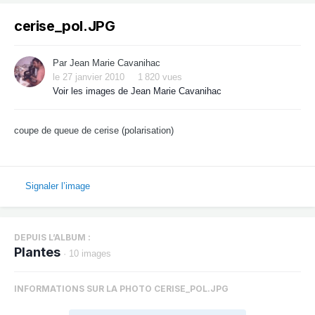
cerise_pol.JPG
Par
Jean Marie Cavanihac
le 27 janvier 2010
1 820 vues
Voir les images de Jean Marie Cavanihac
coupe de queue de cerise (polarisation)
Signaler l’image
DEPUIS L’ALBUM :
Plantes
· 10 images
INFORMATIONS SUR LA PHOTO CERISE_POL.JPG