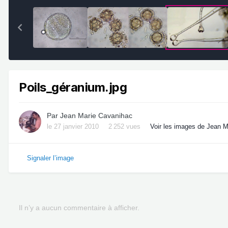
Poils_géranium.jpg
Par
Jean Marie Cavanihac
le 27 janvier 2010
2 252 vues
Voir les images de Jean 
Signaler l’image
Il n’y a aucun commentaire à afficher.