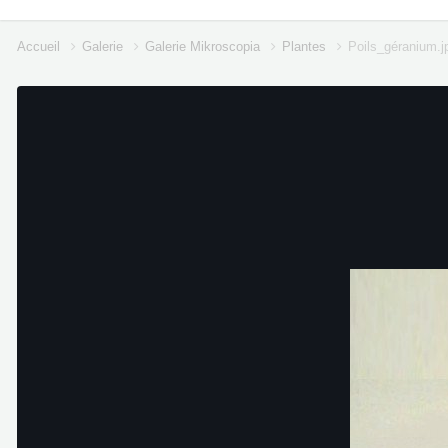
Accueil
Galerie
Galerie Mikroscopia
Plantes
Poils_géranium.j