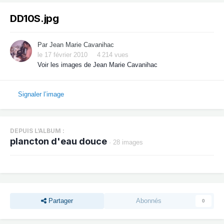
DD10S.jpg
Par
Jean Marie Cavanihac
le 17 février 2010
4 214 vues
Voir les images de Jean Marie Cavanihac
Signaler l’image
DEPUIS L’ALBUM :
plancton d'eau douce
· 28 images
Partager
Abonnés
0