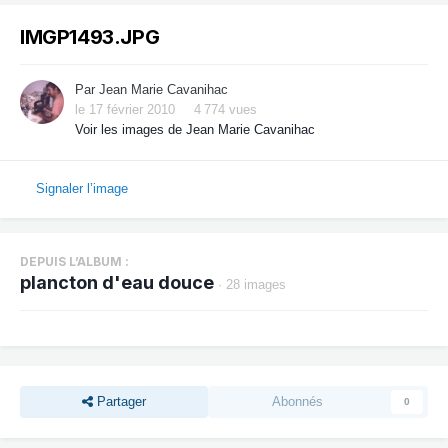
IMGP1493.JPG
Par
Jean Marie Cavanihac
le 17 février 2010
4 774 vues
Voir les images de Jean Marie Cavanihac
Signaler l’image
DEPUIS L’ALBUM :
plancton d'eau douce
· 28 images
Partager
Abonnés
0