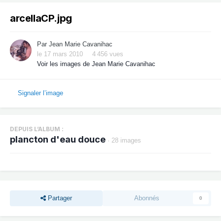
arcellaCP.jpg
Par
Jean Marie Cavanihac
le 17 mars 2010
4 456 vues
Voir les images de Jean Marie Cavanihac
Signaler l’image
DEPUIS L’ALBUM :
plancton d'eau douce
· 28 images
Partager
Abonnés
0