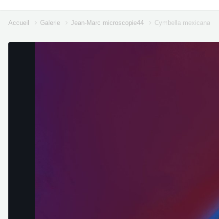
Accueil
Galerie
Jean-Marc microscopie44
Cymbella mexicana