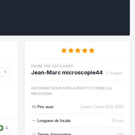
FROM THE CATEGORY:
Jean-Marc microscopie44
0
· 5 images
INFORMATIONS SUR LA PHOTO CYMBELLA
MEXICANA
Pris avec
Canon Canon EOS 600D
Longueur de focale
50 mm
1
Temps d’exposition
3/10