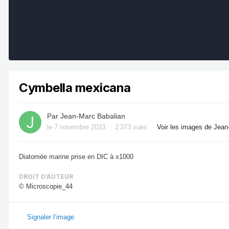
Cymbella mexicana
Par
Jean-Marc Babalian
le 7 novembre 2023
2 373 vues
Voir les images de Jean
Diatomée marine prise en DIC à x1000
DROIT D’AUTEUR
© Microscopie_44
Signaler l’image