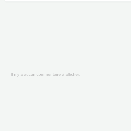
Il n’y a aucun commentaire à afficher.
Accueil
Galerie
Jean-Marc microscopie44
Cymbella mexicana