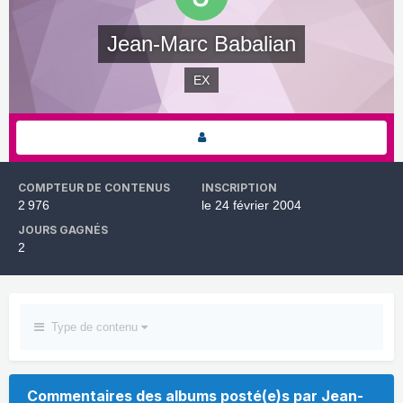
Jean-Marc Babalian
EX
COMPTEUR DE CONTENUS
INSCRIPTION
2 976
le 24 février 2004
JOURS GAGNÉS
2
Type de contenu
Commentaires des albums posté(e)s par Jean-