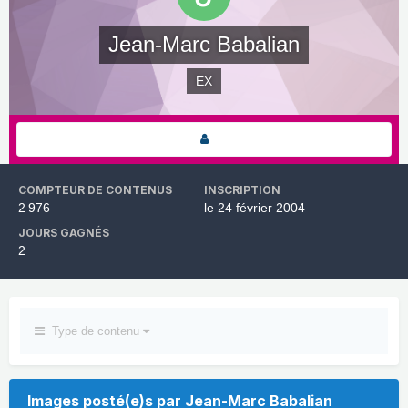
Jean-Marc Babalian
EX
COMPTEUR DE CONTENUS
INSCRIPTION
2 976
le 24 février 2004
JOURS GAGNÉS
2
Type de contenu
Images posté(e)s par Jean-Marc Babalian