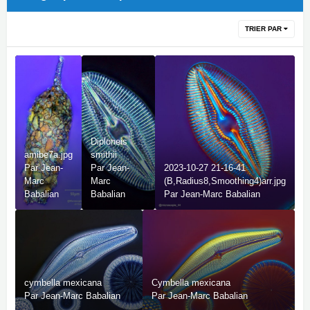
TRIER PAR
Diploneis
amibe7a.jpg
smithii
Par
Jean-
Par
Jean-
2023-10-27 21-16-41
Marc
Marc
(B,Radius8,Smoothing4)arr.jpg
Babalian
Babalian
Par
Jean-Marc Babalian
cymbella mexicana
Cymbella mexicana
Par
Jean-Marc Babalian
Par
Jean-Marc Babalian