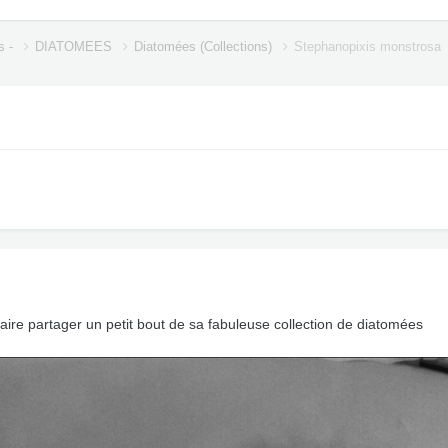
s -
DIATOMEES
Diatomées (Collections)
Stephanopixis monstrosa
re partager un petit bout de sa fabuleuse collection de diatomées