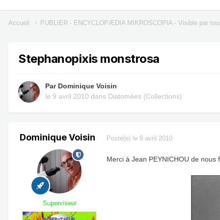
Accueil
PUBLIER - ENCYCLOPÆDIA MIKROSCOPIA - Visible par tou
Stephanopixis monstrosa
Par
Dominique Voisin
le 9 avril 2010
dans
Diatomées (Collections)
Dominique Voisin
Posté(e)
le 9 avril 2010
Merci à Jean PEYNICHOU de nous fai
Superviseur