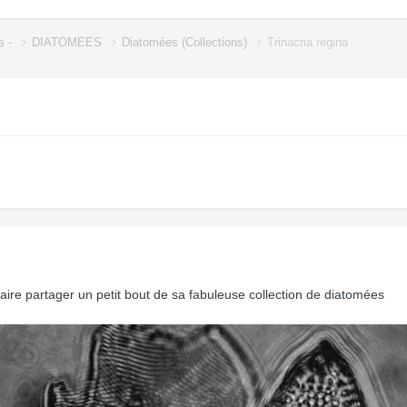
s -
DIATOMEES
Diatomées (Collections)
Trinacria regina
re partager un petit bout de sa fabuleuse collection de diatomées