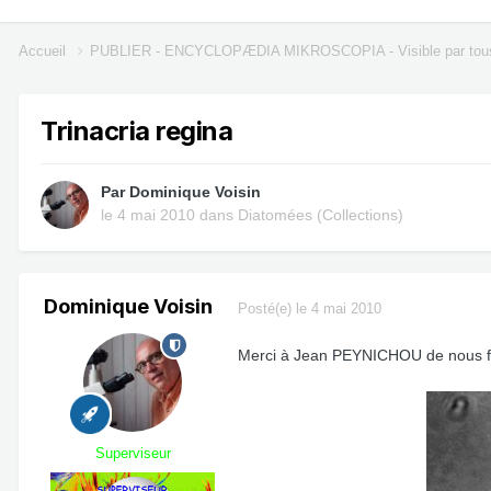
Accueil
PUBLIER - ENCYCLOPÆDIA MIKROSCOPIA - Visible par tou
Trinacria regina
Par
Dominique Voisin
le 4 mai 2010
dans
Diatomées (Collections)
Dominique Voisin
Posté(e)
le 4 mai 2010
Merci à Jean PEYNICHOU de nous fai
Superviseur