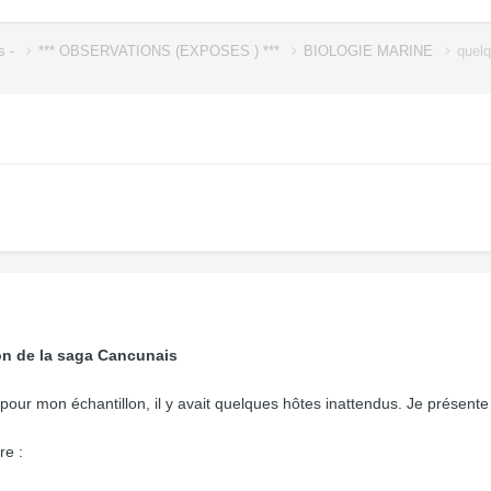
s -
*** OBSERVATIONS (EXPOSES ) ***
BIOLOGIE MARINE
quelq
ion de la saga Cancunais
is pour mon échantillon, il y avait quelques hôtes inattendus. Je prése
re :