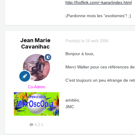
http://hoflink.com/~kane/index.html
¡Pardonne mois les “exotismes”! ;)
Jean Marie
Posté(e)
le 19 août 2004
Cavanihac
Bonjour à tous,
Merci Walter pour ces références de 
C'est toujours un peu étrange de ret
Co-Admin
amitiés,
JMC
4,2 k