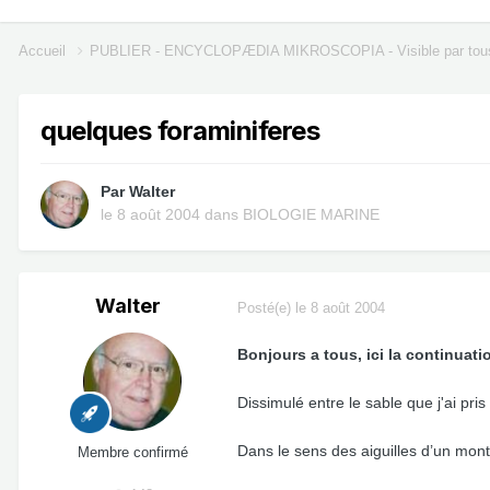
Accueil
PUBLIER - ENCYCLOPÆDIA MIKROSCOPIA - Visible par tou
quelques foraminiferes
Par
Walter
le 8 août 2004
dans
BIOLOGIE MARINE
Walter
Posté(e)
le 8 août 2004
Bonjours a tous, ici la continuat
Dissimulé entre le sable que j'ai pr
Dans le sens des aiguilles d’un mont
Membre confirmé