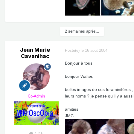
2 semaines après...
Jean Marie
Posté(e)
le 16 août 2004
Cavanihac
Bonjour à tous,
bonjour Walter,
belles images de ces foraminifères 
leurs noms ? je pense qu'il y a auss
Co-Admin
amitiés,
JMC
4,2 k