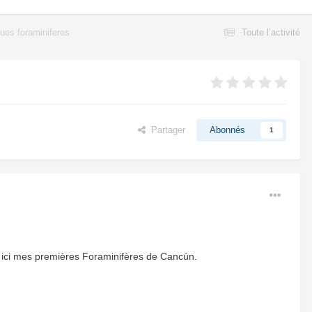
ues foraminiferes
Toute l’activité
Partager
Abonnés
1
nte ici mes premières Foraminifères de Cancún.