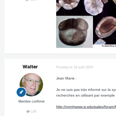
Walter
Posté(e)
le 18 août 2004
Jean Marie :
Je ne suis pas très informé sur la 
recherches en utilisant par exemple
Membre confirmé
http://nmnhwww.si.edu/paleo/foram/f
148