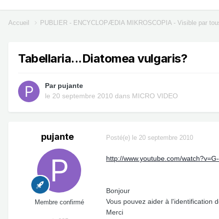
Accueil
PUBLIER - ENCYCLOPÆDIA MIKROSCOPIA - Visible par tou
Tabellaria...Diatomea vulgaris?
Par
pujante
le 20 septembre 2010
dans
MICRO VIDEO
pujante
Posté(e)
le 20 septembre 2010
http://www.youtube.com/watch?v=G
Bonjour
Vous pouvez aider à l'identification
Membre confirmé
Merci