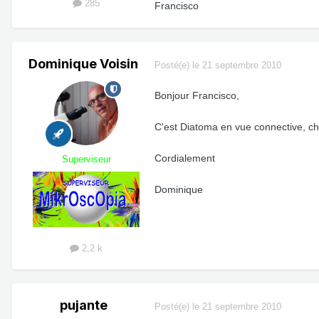
285
Francisco
Dominique Voisin
Posté(e)
le 21 septembre 2010
Bonjour Francisco,
C'est Diatoma en vue connective, che
Cordialement
Superviseur
Dominique
2,2 k
pujante
Posté(e)
le 21 septembre 2010