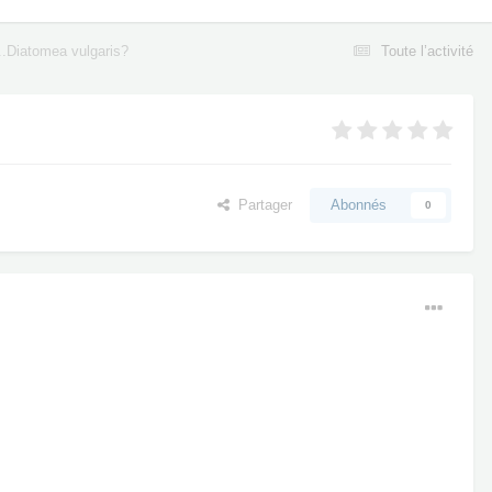
...Diatomea vulgaris?
Toute l’activité
Partager
Abonnés
0