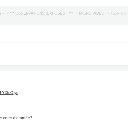
s -
*** OBSERVATIONS (EXPOSES ) ***
MICRO VIDEO
Tabellaria
-LYXfsOjys
 de cette diatomée?