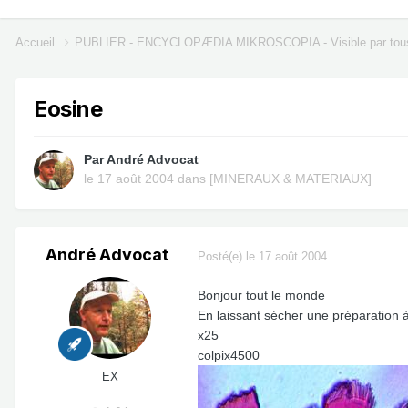
Accueil
PUBLIER - ENCYCLOPÆDIA MIKROSCOPIA - Visible par tou
Eosine
Par
André Advocat
le 17 août 2004
dans
[MINERAUX & MATERIAUX]
André Advocat
Posté(e)
le 17 août 2004
Bonjour tout le monde
En laissant sécher une préparation à 
x25
colpix4500
EX