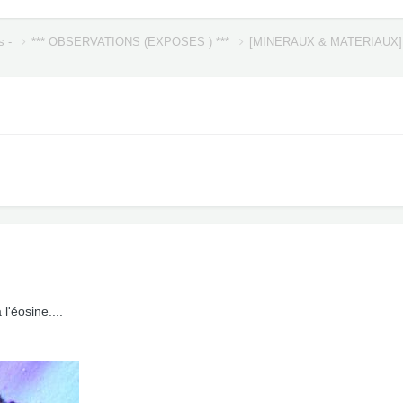
s -
*** OBSERVATIONS (EXPOSES ) ***
[MINERAUX & MATERIAUX
l'éosine....