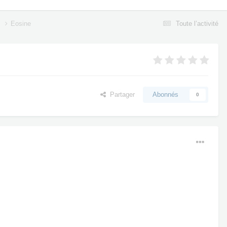
]
Eosine
Toute l’activité
Partager
Abonnés
0