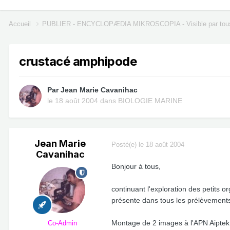
Accueil
PUBLIER - ENCYCLOPÆDIA MIKROSCOPIA - Visible par tou
crustacé amphipode
Par
Jean Marie Cavanihac
le 18 août 2004
dans
BIOLOGIE MARINE
Jean Marie
Posté(e)
le 18 août 2004
Cavanihac
Bonjour à tous,
continuant l'exploration des petits 
présente dans tous les prélèvements m
Montage de 2 images à l'APN Aiptek 2
Co-Admin