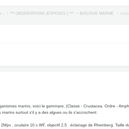
s -
*** OBSERVATIONS (EXPOSES ) ***
BIOLOGIE MARINE
crus
organismes marins, voici le gammare, (Classe - Crustacea. Ordre - Amph
arins surtout s'il y a des algues ou ils s'accrochent .
Mpx , oculaire 10 x WF, objectif 2,5 . éclairage de Rheinberg. Taille du