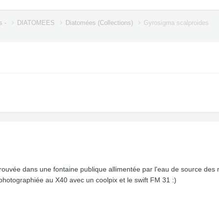
s -
DIATOMEES
Diatomées (Collections)
Gyrosigma scalproides
rouvée dans une fontaine publique allimentée par l'eau de source des 
 photographiée au X40 avec un coolpix et le swift FM 31 :)