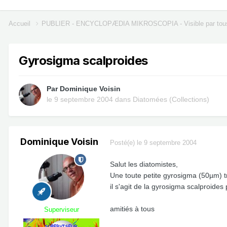
Accueil
PUBLIER - ENCYCLOPÆDIA MIKROSCOPIA - Visible par tou
Gyrosigma scalproides
Par
Dominique Voisin
le 9 septembre 2004
dans
Diatomées (Collections)
Dominique Voisin
Posté(e)
le 9 septembre 2004
Salut les diatomistes,
Une toute petite gyrosigma (50µm) t
il s'agit de la gyrosigma scalproides
amitiés à tous
Superviseur