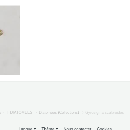
s -
DIATOMEES
Diatomées (Collections)
Gyrosigma scalproides
Langue
Thème
Nous contacter
Cookies