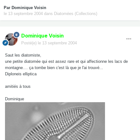
Par
Dominique Voisin
le 13 septembre 2004
dans
Diatomées (Collections)
Dominique Voisin
Posté(e)
le 13 septembre 2004
Saut les diatomiste,
une petite diatomée qui est assez rare et qui affectionne les lacs de
montagne.... ça tombe bien c'est là que je l'ai trouvé...
Diploneis elliptica
amitiés à tous
Dominique