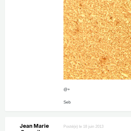
@+
Seb
Jean Marie
Posté(e)
le 18 juin 2013