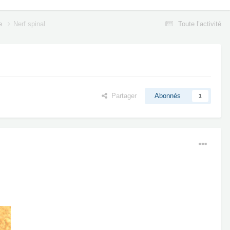
ne
Nerf spinal
Toute l’activité
Partager
Abonnés
1