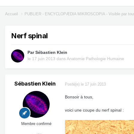
Accueil
PUBLIER - ENCYCLOPÆDIA MIKROSCOPIA - Visible par tou
Nerf spinal
Par
Sébastien Klein
le 17 juin 2013
dans
Anatomie Pathologie Humaine
Sébastien Klein
Posté(e)
le 17 juin 2013
Bonsoir à tous,
voici une coupe du nerf spinal :
Membre confirmé