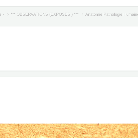
s -
*** OBSERVATIONS (EXPOSES ) ***
Anatomie Pathologie Humai