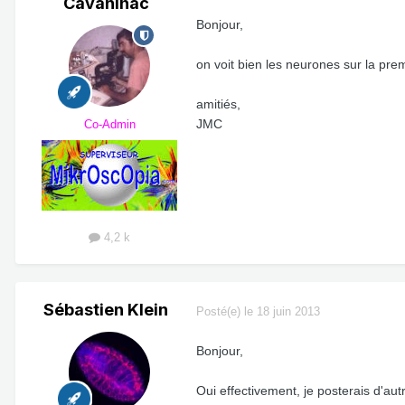
Cavanihac
Bonjour,
on voit bien les neurones sur la pre
amitiés,
JMC
Co-Admin
4,2 k
Sébastien Klein
Posté(e)
le 18 juin 2013
Bonjour,
Oui effectivement, je posterais d'aut