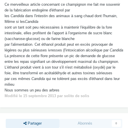
Ce merveilleux article concernant ce champignon me fait me souvenir
de la fabrication endogène d'éthanol par
les
Candida
dans l'intestin des animaux à sang chaud dont l'humain,
Même si les
Candida
sont un tant soit peu nécessaires à maintenir l'équilibre de la fore
intestinale, elles profitent de l'apport à l'organisme de sucre blanc
(saccharose-glucose) ou de farine blanche
par l'alimentation. Cet éthanol produit peut en excès provoquer de
légères ou plus sérieuses ivresses (l'intoxication alcoolique par
Candida
La présence de cette flore présente un pic de demande de glucose
entre les repas signifiant un développement maximal du champignon.
L'éthanol produit vient à son tour s'il n'est métabolisé (oxydé) par le
foie, être transformé en acétaldéhyde et autres toxines sérieuses
par ces mêmes
Candida
qui ne tolèrent pas excès d'éthanol dans leur
milieu
Nous sommes un peu des arbres
Modifié
le 15 septembre 2013
par solito de solis
Partager
Abonnés
0