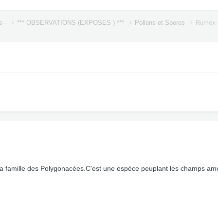
s -
*** OBSERVATIONS (EXPOSES ) ***
Pollens et Spores
Rumex o
a famille des Polygonacées.C'est une espèce peuplant les champs ame