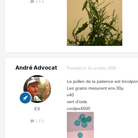
1,6 k
André Advocat
Posté(e)
le 16 octobre 2004
Le pollen de la patience est tricolpo
Les grains mesurent env.30µ
x40
vert d'iode
coolpix4500
EX
1,6 k