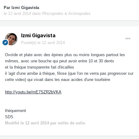
Par
Izmi Gigavista
le 12 avril 2014
dans
Rhizopodes & Actinopodes
Izmi Gigavista
Posté(e)
le 12 avril 2014
Ovoïde et plate avec des épines plus ou moins longues partout les
mêmes, avec une bouche qui peut avoir entre 10 et 30 dents
et la thèque transparente fait d'écailles
il 'agit d'une amibe à thèque, filose (que l'on ne verra pas progresser sur
cette video) qui vivait dans les eaux acides d'une tourbière
http://youtu.be/mE7SZR2bVKA
thèquement
SDS
Modifié
le 12 avril 2014
par solito de solis