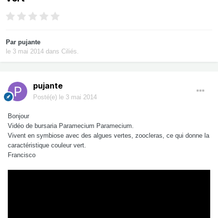
Par
pujante
le 3 mai 2014
dans
Ciliés.
pujante
Posté(e)
le 3 mai 2014
Bonjour
Vidéo
de
bursaria
Paramecium
Paramecium
.
Vivent en symbiose
avec des algues vertes
,
zoocleras
, ce qui donne
la
caractéristique
couleur vert.
Francisco