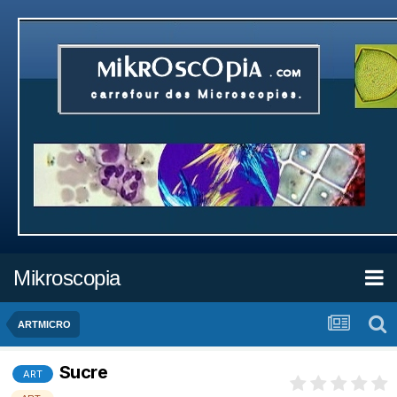
Mikroscopia
ARTMICRO
Sucre
ART