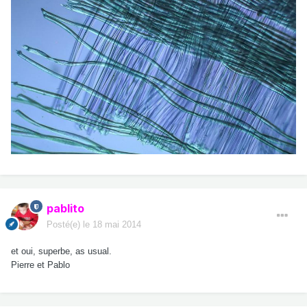
pablito
Posté(e)
le 18 mai 2014
et oui, superbe, as usual.
Pierre et Pablo