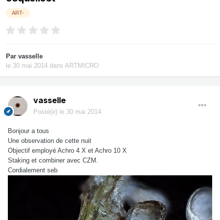
ART-
Par
vasselle
le 30 mai 2014
dans
ARTMICRO
vasselle
Posté(e)
le 30 mai 2014
Bonjour a tous
Une observation de cette nuit
Objectif employé Achro 4 X et Achro 10 X
Staking et combiner avec CZM.
Cordialement seb