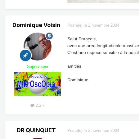
Dominique Voisin
Posté(e)
le 2 novembre 2004
Salut François,
avec une area longitudinale aussi la
C'est une espece sensible à la polluti
amitiés
Superviseur
Dominique
2,2 k
DR QUINQUET
Posté(e)
le 2 novembre 2004