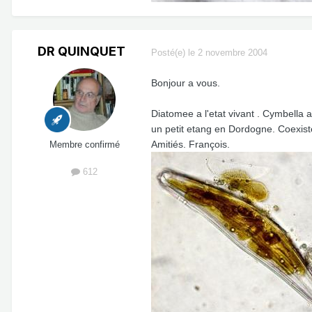
DR QUINQUET
Posté(e)
le 2 novembre 2004
Bonjour a vous.
Diatomee a l'etat vivant . Cymbella
un petit etang en Dordogne. Coexist
Amitiés. François.
Membre confirmé
612