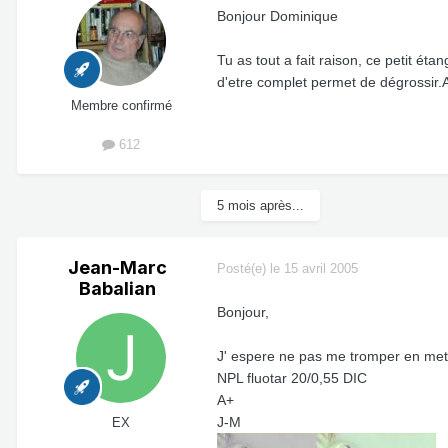
Bonjour Dominique
Tu as tout a fait raison, ce petit éta
d'etre complet permet de dégrossir.
Membre confirmé
612
5 mois après...
Jean-Marc
Posté(e)
le 15 avril 2005
Babalian
Bonjour,
J' espere ne pas me tromper en mettan
NPL fluotar 20/0,55 DIC
A+
J-M
EX