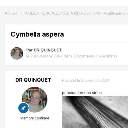
Accueil
PUBLIER - ENCYCLOPÆDIA MIKROSCOPIA - Visible par tou
Cymbella aspera
Par
DR QUINQUET
le 2 novembre 2004
dans
Diatomées (Collections)
DR QUINQUET
Posté(e)
le 2 novembre 2004
ponctuation des stries
Membre confirmé