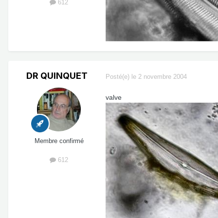
612
DR QUINQUET
Posté(e)
le 2 novembre 2004
valve
Membre confirmé
612