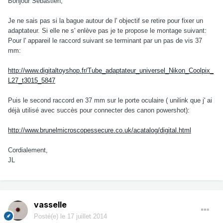
Bonjour Sébastien,
Je ne sais pas si la bague autour de l' objectif se retire pour fixer un
adaptateur. Si elle ne s' enlève pas je te propose le montage suivant:
Pour l' appareil le raccord suivant se terminant par un pas de vis 37
mm:
http://www.digitaltoyshop.fr/Tube_adaptateur_universel_Nikon_Coolpix_
L27_t3015_5847
Puis le second raccord en 37 mm sur le porte oculaire ( unilink que j' ai
déjà utilisé avec succès pour connecter des canon powershot):
http://www.brunelmicroscopessecure.co.uk/acatalog/digital.html
Cordialement,
JL
vasselle
Posté(e)
le 17 juillet 2014