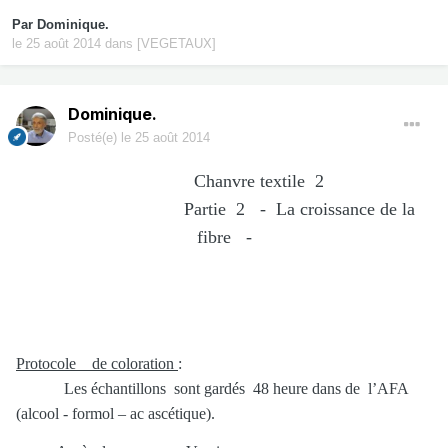
Par
Dominique.
le 25 août 2014
dans
[VEGETAUX]
Dominique.
Posté(e)
le 25 août 2014
Chanvre textile 2
Partie 2 - La croissance de la
fibre -
Protocole de coloration
:
Les échantillons sont gardés 48 heure dans de l’AFA
(alcool - formol – ac ascétique).