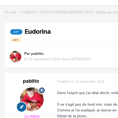
Accueil
PUBLIER - ENCYCLOPÆDIA MIKROSCOPIA - Visible par tou
Eudorina
ART
ART-
Par
pablito
le 10 septembre 2014
dans
ARTMICRO
pablito
Posté(e)
le 10 septembre 2014
Dans l'esprit que j'ai déjà décrit, vo
Il ne s'agit pas de fond noir, mais d
Comme je l'ai expliqué, je donne en 
Détail de la photo :
Co.Admin