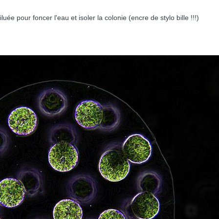
iluée pour foncer l'eau et isoler la colonie (encre de stylo bille !!!)