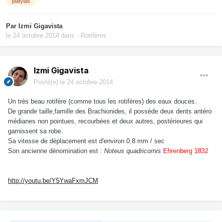
platyias
Par
Izmi Gigavista
le 24 octobre 2014
dans
- Rotifères
Izmi Gigavista
Posté(e)
le 24 octobre 2014
Un très beau rotifère (comme tous les rotifères) des eaux douces.
De grande taille,famille des Brachionides, il possède deux dents antéro
médianes non pointues, recourbées et deux autres, postérieures qui
garnissent sa robe.
Sa vitesse de déplacement est d'environ 0.8 mm / sec
Son ancienne dénomination est :
Noteus quadricornis
Ehrenberg 1832
http://youtu.be/Y5YwaFxmJCM