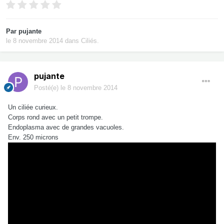
Par
pujante
le 8 novembre 2014
dans
Ciliés.
pujante
Posté(e)
le 8 novembre 2014
Un
ciliée
curieux
.
Corps
rond avec
un petit trompe
.
Endoplasma
avec de grandes
vacuoles
.
Env.
250
microns