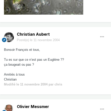
Christian Aubert
Posté(e)
le 11 novembre 2004
Bonsoir François et tous,
Tu es sur que ce n’est pas un Euglène ??
ça bougeait ou pas ?
Amitiés à tous
Christian
Modifié
le 11 novembre 2004
par chris
Olivier Messmer