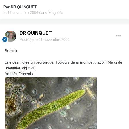
Par
DR QUINQUET
le 11 novembre 2004
dans
Flagellés.
DR QUINQUET
Posté(e)
le 11 novembre 2004
Bonsoir
Une desmidiée un peu tordue. Toujours dans mon petit lavoir. Merci de
l'identifier. obj x 40.
Amitiés.François